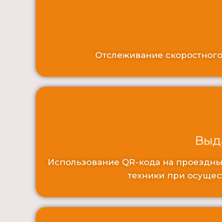
Отслеживание скоростного
Выд
Использование QR-кода на проездны
техники при осущест