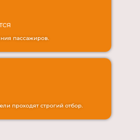
тся
ания пассажиров.
ели проходят строгий отбор.