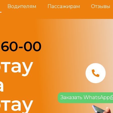
Водителям
Пассажирам
Отзывы
-60-00
тау
а
тау
Заказать WhatsApp