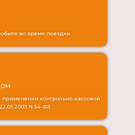
обиля во время поездки.
дом
О применении контрольно-кассовой
2.05.2003 N 54-ФЗ.